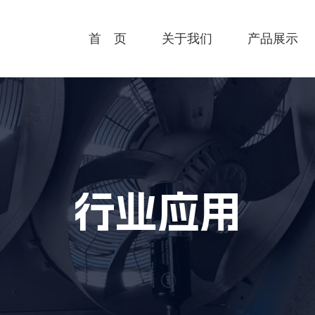
首 页
关于我们
产品展示
行业应用