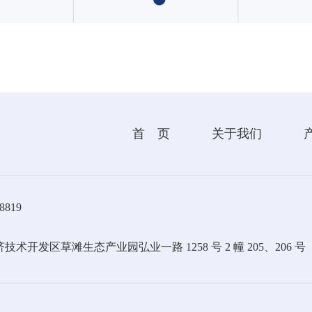
首 页
关于我们
8819
技术开发区草滩生态产业园弘业一路 1258 号 2 幢 205、206 号