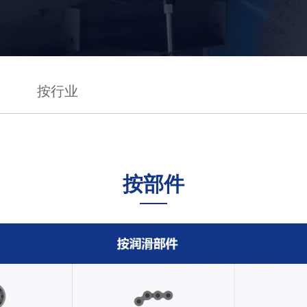
按行业
按部件